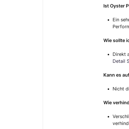
Ist Oyster 
Ein seh
Perfor
Wie sollte 
Direkt 
Detail 
Kann es au
Nicht d
Wie verhin
Verschl
verhind