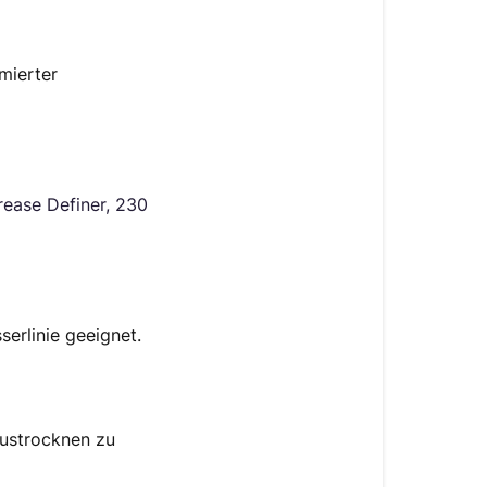
imierter
ease Definer,
230
serlinie geeignet.
 Austrocknen zu