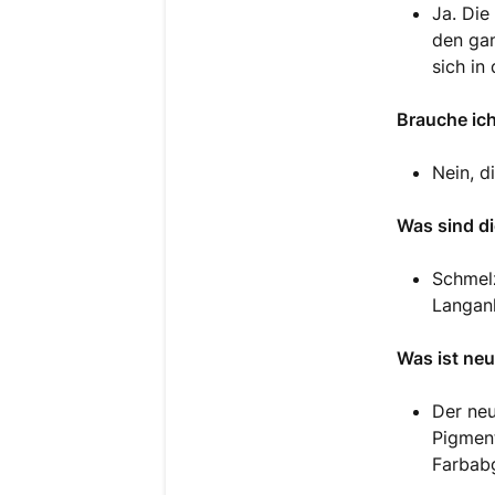
Ja. Die
den gan
sich in
Brauche ich
Nein, d
Was sind d
Schmelz
Langanh
Was ist neu
Der neu
Pigment
Farbabg