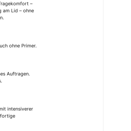
 Tragekomfort –
ig am Lid – ohne
n.
auch ohne Primer.
es Auftragen.
.
it intensiverer
fortige