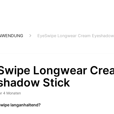
ANWENDUNG
EyeSwipe Longwear Cream Eyeshadow 
Swipe Longwear Cre
shadow Stick
or 4 Monaten
Swipe langanhaltend?