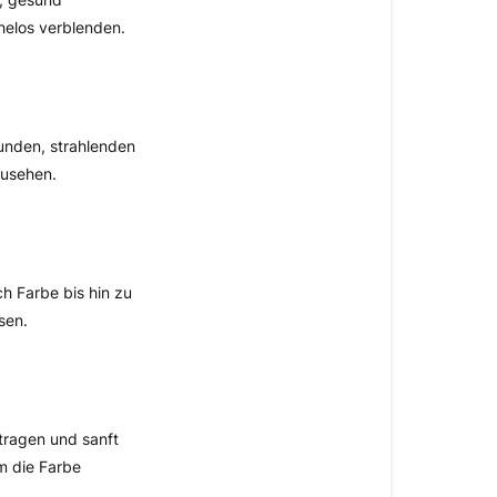
Was
ist
helos verblenden.
der
Velvet
Love
Blush
sunden, strahlenden
Balm?
zusehen.
Welches
Finish
hat
das
h Farbe bis hin zu
Produkt?
sen.
Ist
die
Formel
aufbaubar?
tragen und sanft
m die Farbe
Wie