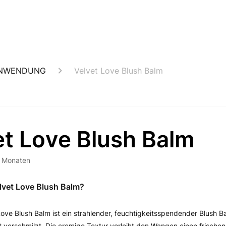
ANWENDUNG
Velvet Love Blush Balm
et Love Blush Balm
2 Monaten
elvet Love Blush Balm?
Love Blush Balm ist ein strahlender, feuchtigkeitsspendender Blush Ba
t verschmilzt. Die cremige Textur verleiht den Wangen einen frische