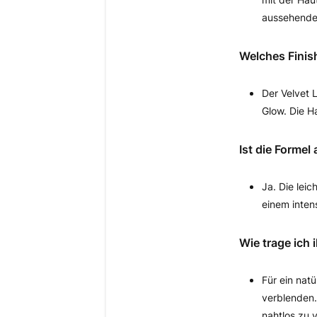
aussehenden
Welches Finis
Der Velvet 
Glow. Die H
Ist die Formel
Ja. Die lei
einem inten
Wie trage ich 
Für ein nat
verblenden.
nahtlos zu 