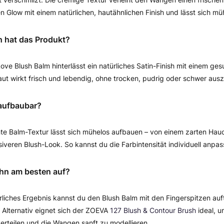
 Glow mit einem natürlichen, hautähnlichen Finish und lässt sich mü
h hat das Produkt?
Love Blush Balm hinterlässt ein natürliches Satin-Finish mit einem ge
aut wirkt frisch und lebendig, ohne trocken, pudrig oder schwer aus
 aufbaubar?
chte Balm-Textur lässt sich mühelos aufbauen – von einem zarten Hauc
siveren Blush-Look. So kannst du die Farbintensität individuell anpas
ihn am besten auf?
ürliches Ergebnis kannst du den Blush Balm mit den Fingerspitzen auf
 Alternativ eignet sich der ZOEVA
127 Blush & Contour Brush
ideal, u
verteilen und die Wangen sanft zu modellieren.