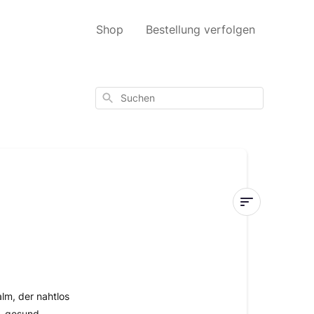
Shop
Bestellung verfolgen
Suchen
Velvet
Love
Blush
Balm
lm, der nahtlos
n, gesund