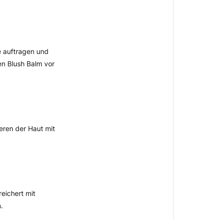
trage
ich
ihn
am
besten
e auftragen und
auf?
en Blush Balm vor
Kann
ich
ihn
über
eren der Haut mit
Foundation
verwenden?
Kann
ich
den
eichert mit
Velvet
.
Love