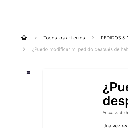
Todos los artículos
PEDIDOS & 
¿Puedo modificar mi pedido después de hab
¿Pu
des
Actualizado
h
Una vez re