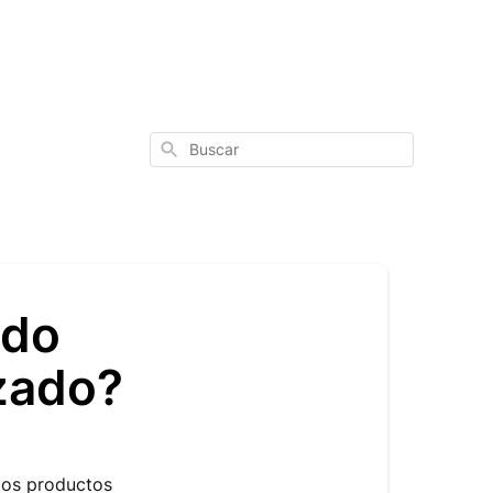
Buscar
ido
izado?
los productos